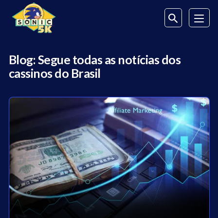
Blog: Segue todas as notícias dos
cassinos do Brasil