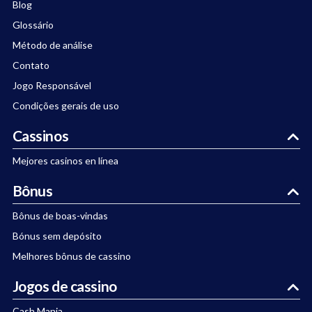
Blog
Glossário
Método de análise
Contato
Jogo Responsável
Condições gerais de uso
Cassinos
Mejores casinos en línea
Bônus
Bônus de boas-vindas
Bónus sem depósito
Melhores bônus de cassino
Jogos de cassino
Cash Mania