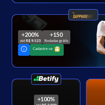
+200%
+150
até
R$ 9.523
Rodadas grátis
Cadastre-se
+100%
até
R$ 3.000