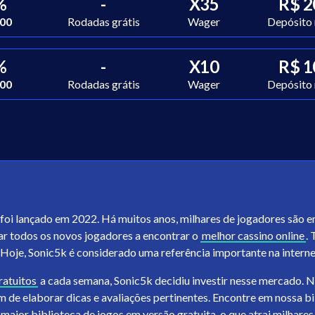
%
-
X35
R$ 2
000
Rodadas grátis
Wager
Depósito 
%
-
X10
R$ 1
000
Rodadas grátis
Wager
Depósito 
foi lançado em 2022. Há muitos anos, milhares de jogadores são e
dar todos os novos jogadores a encontrar o
melhor cassino online
.
 Hoje, Sonic5k é considerado uma referência importante na intern
ratuitos
a cada semana, Sonic5k decidiu investir nesse mercado. N
m de elaborar dicas e avaliações pertinentes. Encontre em nossa 
maior biblioteca de jogos em versão gratuita, o que atrai milhare