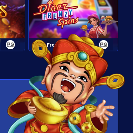
Diner Frenzy Spins