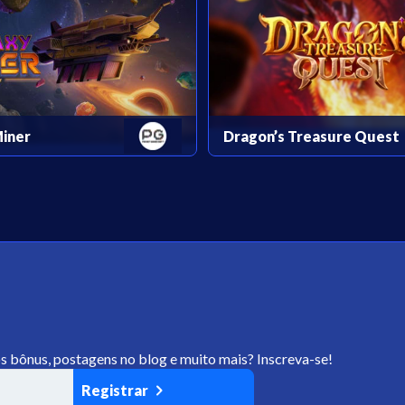
Miner
Dragon’s Treasure Quest
s bônus, postagens no blog e muito mais? Inscreva-se!
Registrar