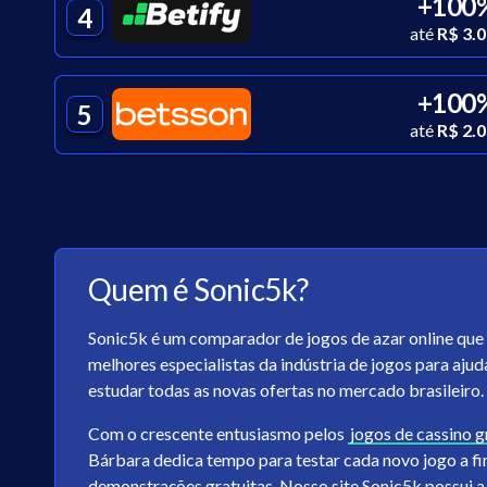
+
100
4
até
R$ 3.
+
100
5
até
R$ 2.
Quem é Sonic5k?
Sonic5k é um comparador de jogos de azar online que 
melhores especialistas da indústria de jogos para aju
estudar todas as novas ofertas no mercado brasileiro.
Com o crescente entusiasmo pelos
jogos de cassino g
Bárbara dedica tempo para testar cada novo jogo a fi
demonstrações gratuitas. Nosso site Sonic5k possui a 