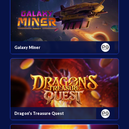
Galaxy Miner
Dragon’s Treasure Quest