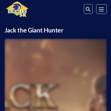
Jack the Giant Hunter
Jogue de verdade no Jack the Giant Hunter