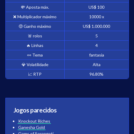
💸
Aposta máx.
US$ 100
❌
Multiplicador máximo
10000
x
🤑
Ganho máximo
US$ 1.000.000
🚨
rolos
5
🔥
Linhas
4
👀
Tema
fantasia
💎
Volatilidade
Alta
📈
RTP
96.80
%
Jogos parecidos
Knockout Riches
Ganesha Gold
Gems of Serengeti