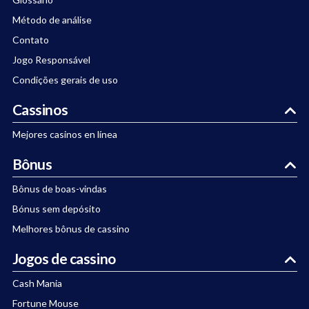
Método de análise
Contato
Jogo Responsável
Condições gerais de uso
Cassinos
Mejores casinos en línea
Bônus
Bônus de boas-vindas
Bónus sem depósito
Melhores bônus de cassino
Jogos de cassino
Cash Mania
Fortune Mouse