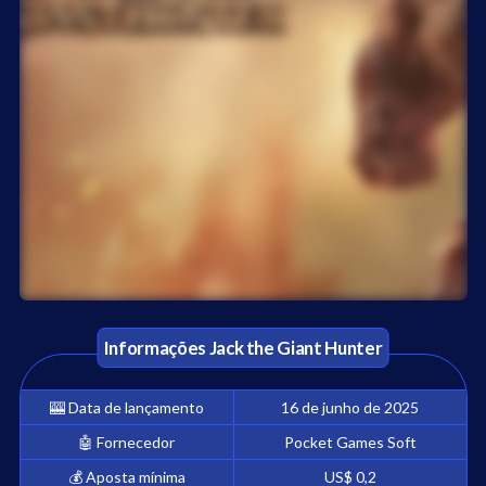
Jogue Jack the Giant Hunter de graça!
Informações
Jack the Giant Hunter
🎰
Data de lançamento
16 de junho de 2025
🤖
Fornecedor
Pocket Games Soft
💰
Aposta mínima
US$ 0,2