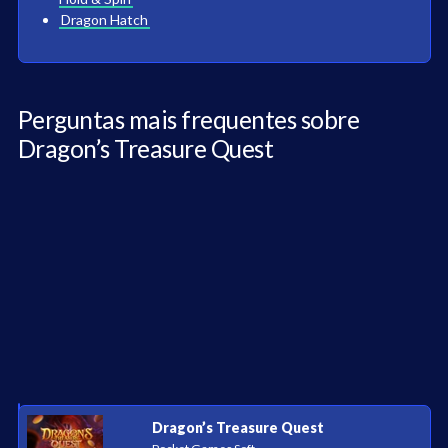
Dragon Hatch
Perguntas mais frequentes sobre
Dragon’s Treasure Quest
Dragon’s Treasure Quest