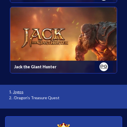
Jack the Giant Hunter
Jogos
Dragon’s Treasure Quest