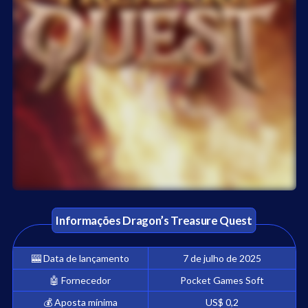
Informações
Dragon’s Treasure Quest
🎰
Data de lançamento
7 de julho de 2025
🤖
Fornecedor
Pocket Games Soft
💰
Aposta mínima
US$ 0,2