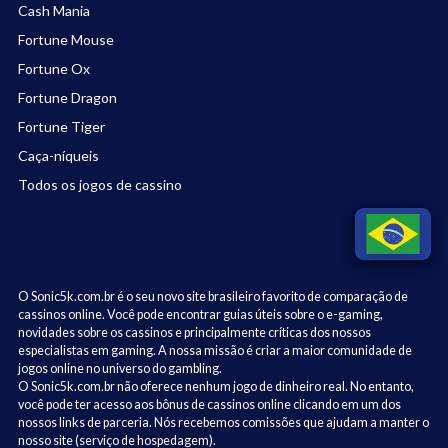
Cash Mania
Fortune Mouse
Fortune Ox
Fortune Dragon
Fortune Tiger
Caça-níqueis
Todos os jogos de cassino
O Sonic5k.com.br é o seu novo site brasileiro favorito de comparação de
cassinos online. Você pode encontrar guias úteis sobre o e-gaming,
novidades sobre os cassinos e principalmente críticas dos nossos
especialistas em gaming. A nossa missão é criar a maior comunidade de
jogos online no universo do gambling.
O Sonic5k.com.br não oferece nenhum jogo de dinheiro real. No entanto,
você pode ter acesso aos bônus de cassinos online clicando em um dos
nossos links de parceria. Nós recebemos comissões que ajudam a manter o
nosso site (serviço de hospedagem).