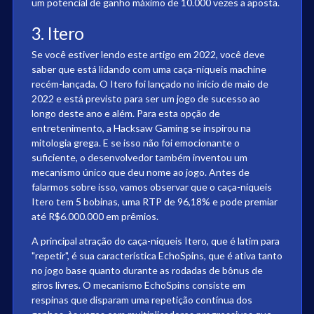
um potencial de ganho máximo de 10.000 vezes a aposta.
3. Itero
Se você estiver lendo este artigo em 2022, você deve
saber que está lidando com uma caça-níqueis machine
recém-lançada. O Itero foi lançado no início de maio de
2022 e está previsto para ser um jogo de sucesso ao
longo deste ano e além. Para esta opção de
entretenimento, a Hacksaw Gaming se inspirou na
mitologia grega. E se isso não foi emocionante o
suficiente, o desenvolvedor também inventou um
mecanismo único que deu nome ao jogo. Antes de
falarmos sobre isso, vamos observar que o caça-níqueis
Itero tem 5 bobinas, uma RTP de 96,18% e pode premiar
até R$6.000.000 em prêmios.
A principal atração do caça-níqueis Itero, que é latim para
"repetir", é sua característica EchoSpins, que é ativa tanto
no jogo base quanto durante as rodadas de bônus de
giros livres. O mecanismo EchoSpins consiste em
respinas que disparam uma repetição contínua dos