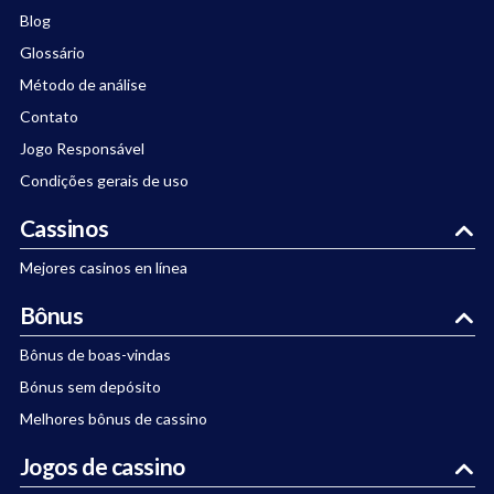
Blog
Glossário
Método de análise
Contato
Jogo Responsável
Condições gerais de uso
Cassinos
Mejores casinos en línea
Bônus
Bônus de boas-vindas
Bónus sem depósito
Melhores bônus de cassino
Jogos de cassino