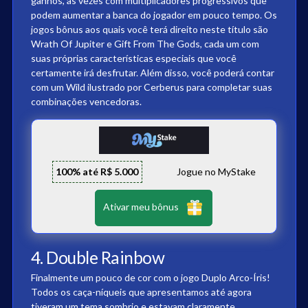
ganhos, às vezes com multiplicadores progressivos que
podem aumentar a banca do jogador em pouco tempo. Os
jogos bônus aos quais você terá direito neste título são
Wrath Of Jupiter e Gift From The Gods, cada um com
suas próprias características especiais que você
certamente irá desfrutar. Além disso, você poderá contar
com um Wild ilustrado por Cerberus para completar suas
combinações vencedoras.
100% até R$ 5.000
Jogue no MyStake
Ativar meu bônus
4. Double Rainbow
Finalmente um pouco de cor com o jogo Duplo Arco-Íris!
Todos os caça-níqueis que apresentamos até agora
tiveram um tema sombrio e estavam claramente