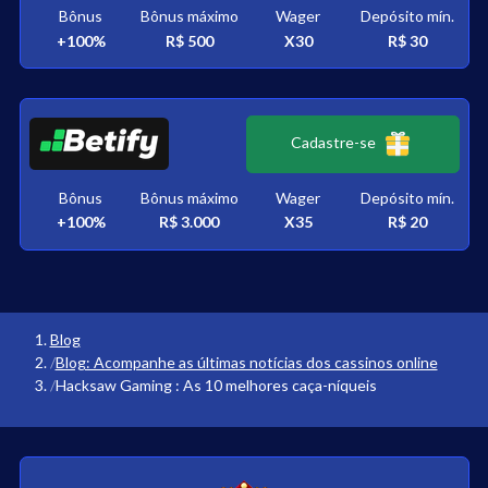
Bônus
Bônus máximo
Wager
Depósito mín.
+100%
R$ 500
X30
R$ 30
Cadastre-se
Bônus
Bônus máximo
Wager
Depósito mín.
+100%
R$ 3.000
X35
R$ 20
Blog
Blog: Acompanhe as últimas notícias dos cassinos online
Hacksaw Gaming : As 10 melhores caça-níqueis