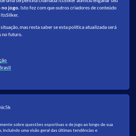
 que uma serpentina chamada ItsSilker admitiu enganar seu
 no jogo.
Isto fez com que outros criadores de conteúdo
tsSliker.
ituação, mas resta saber se esta política atualizada será
 no futuro.
ição
Brasil
nic5k
amente sobre questões esportivas e de jogo ao longo de sua
ogo, incluindo uma visão geral das últimas tendências e