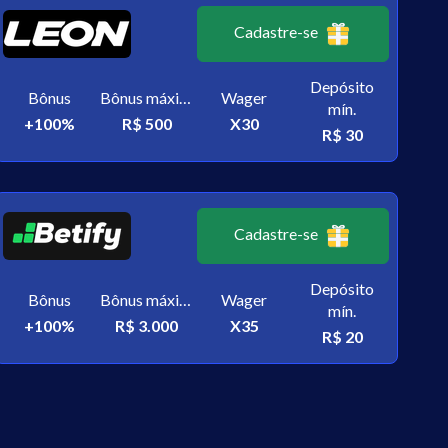
Cadastre-se
Depósito
Bônus
Bônus máximo
Wager
mín.
+100%
R$ 500
X30
R$ 30
Cadastre-se
Depósito
Bônus
Bônus máximo
Wager
mín.
+100%
R$ 3.000
X35
R$ 20