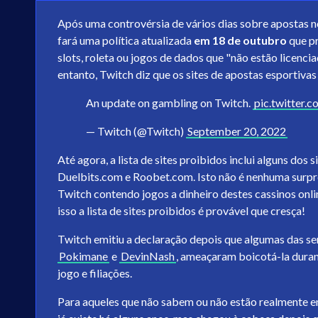
Após uma controvérsia de vários dias sobre apostas 
fará uma política atualizada
em 18 de outubro
que p
slots, roleta ou jogos de dados que "não estão licenci
entanto, Twitch diz que os sites de apostas esportiva
An update on gambling on Twitch.
pic.twitter
— Twitch (@Twitch)
September 20, 2022
Até agora, a lista de sites proibidos inclui alguns dos
Duelbits.com e Roobet.com. Isto não é nenhuma surpre
Twitch contendo jogos a dinheiro destes cassinos onlin
isso a lista de sites proibidos é provável que cresça!
Twitch emitiu a declaração depois que algumas das se
Pokimane
e
DevinNash
, ameaçaram boicotá-la durant
jogo e filiações.
Para aqueles que não sabem ou não estão realmente en