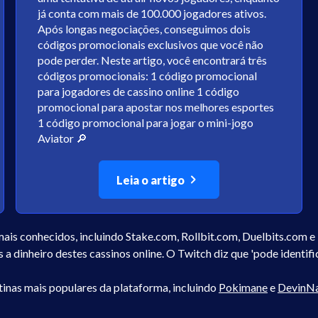
já conta com mais de 100.000 jogadores ativos.
Após longas negociações, conseguimos dois
códigos promocionais exclusivos que você não
pode perder. Neste artigo, você encontrará três
códigos promocionais: 1 código promocional
para jogadores de cassino online 1 código
promocional para apostar nos melhores esportes
1 código promocional para jogar o mini-jogo
Aviator 🔎
Leia o artigo
es mais conhecidos, incluindo Stake.com, Rollbit.com, Duelbits.com 
dinheiro destes cassinos online. O Twitch diz que 'pode identificar
tinas mais populares da plataforma, incluindo
Pokimane
e
DevinN