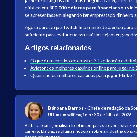
já existe há alguns anos, mas chegou à cabeça depois
público em
300.000 dólares para financiar seu vício
se apresentassem alegando ter emprestado dinheiro a I
Agora parece que Twitch finalmente despertou para a s
suficiente para evitar que os usuários sejam enganados
Artigos relacionados
O que é um cassino de apostas ? Explicação e defin
Aviator : os melhores cassinos online para jogar no 
Quais são os melhores cassinos para jogar Plinko ?
Bárbara Barros
-
Chefe de redação da So
Última modificação o
:
30 de julho de 2026
Bárbara é uma jornalista freelancer que escreveu extensiv
carreira. Ela traz as últimas notícias sobre a indústria do j
desenvolvimentos.