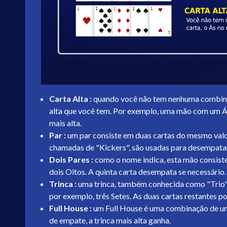
Carta Alta :
quando você não tem nenhuma combinaç
alta que você tem. Por exemplo, uma mão com um Á
mais alta.
Par :
um par consiste em duas cartas do mesmo valor,
chamadas de "Kickers", são usadas para desempatar
Dois Pares :
como o nome indica, esta mão consiste
dois Oitos. A quinta carta desempata se necessário.
Trinca :
uma trinca, também conhecida como "Trio",
por exemplo, três Setes. As duas cartas restantes 
Full House :
um Full House é uma combinação de uma 
de empate, a trinca mais alta ganha.