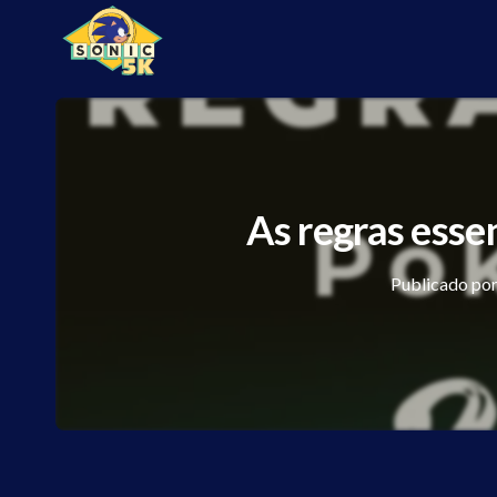
As regras essen
Publicado po