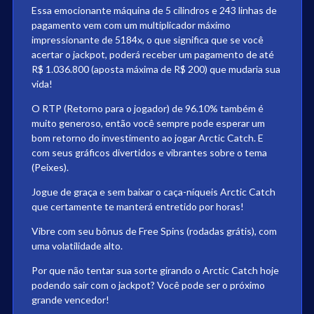
Essa emocionante máquina de 5 cilindros e 243 linhas de
pagamento vem com um multiplicador máximo
impressionante de 5184x, o que significa que se você
acertar o jackpot, poderá receber um pagamento de até
R$ 1.036.800 (aposta máxima de R$ 200) que mudaria sua
vida!
O RTP (Retorno para o jogador) de 96.10% também é
muito generoso, então você sempre pode esperar um
bom retorno do investimento ao jogar Arctic Catch. E
com seus gráficos divertidos e vibrantes sobre o tema
(Peixes).
Jogue de graça e sem baixar o caça-níqueis Arctic Catch
que certamente te manterá entretido por horas!
Vibre com seu bônus de Free Spins (rodadas grátis), com
uma volatilidade alto.
Por que não tentar sua sorte girando o Arctic Catch hoje
podendo sair com o jackpot? Você pode ser o próximo
grande vencedor!