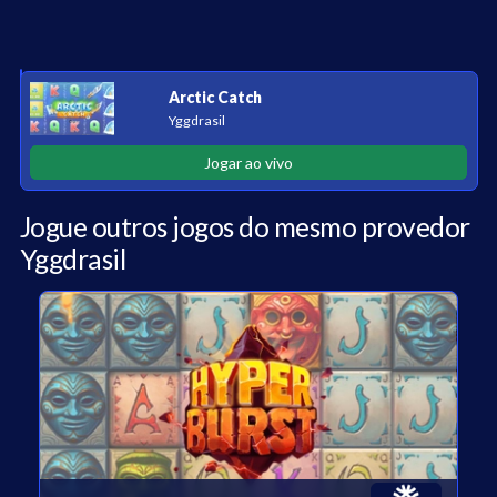
Arctic Catch
Yggdrasil
Jogar ao vivo
Jogue outros jogos do mesmo provedor
Yggdrasil