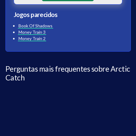
Jogos parecidos
Book Of Shadows
Money Train 3
Money Train 2
Perguntas mais frequentes sobre Arctic
Catch