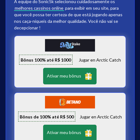
A equipe do Sonic5k selecionou cuidadosamente os
melhores cassinos online
para exibir em seu site, para
que você possa ter certeza de que está jogando apenas
nos caça-níqueis da melhor qualidade. Você não vai se
decepcionar !
Bônus 100% até R$ 1000
Jugar en Arctic Catch
Ativar meu bônus
Bônus de 100% até R$ 500
Jugar en Arctic Catch
Ativar meu bônus