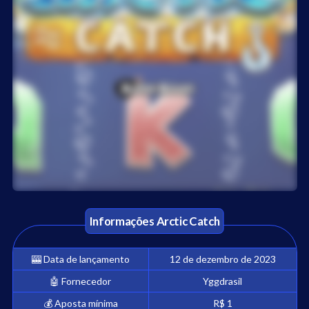
Jogue Arctic Catch de graça!
Informações
Arctic Catch
🎰
Data de lançamento
12 de dezembro de 2023
🤖
Fornecedor
Yggdrasil
💰
Aposta mínima
R$ 1