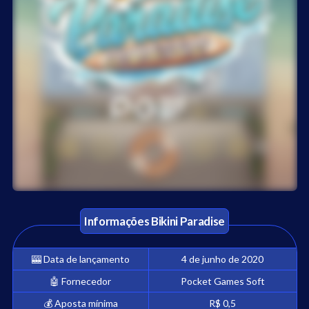
Jogue Bikini Paradise de graça!
Informações
Bikini Paradise
🎰
Data de lançamento
4 de junho de 2020
🤖
Fornecedor
Pocket Games Soft
💰
Aposta mínima
R$ 0,5