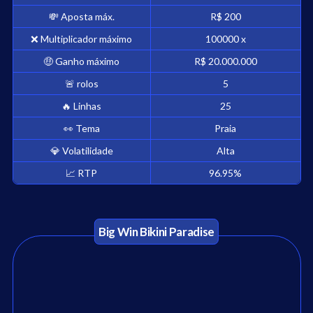
💸
Aposta máx.
R$ 200
❌
Multiplicador máximo
100000
x
🤑
Ganho máximo
R$ 20.000.000
🚨
rolos
5
🔥
Linhas
25
👀
Tema
Praia
💎
Volatilidade
Alta
📈
RTP
96.95
%
Big Win Bikini Paradise