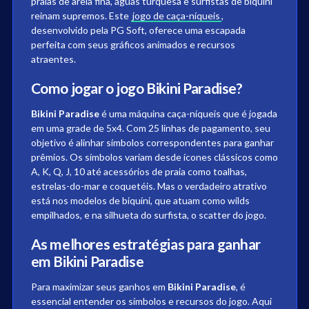
praias de areia fina, águas turquesa e surfistas de biquíni
reinam supremos. Este
jogo de caça-níqueis
,
desenvolvido pela PG Soft, oferece uma escapada
perfeita com seus gráficos animados e recursos
atraentes.
Como jogar o jogo Bikini Paradise?
Bikini Paradise
é uma máquina caça-níqueis que é jogada
em uma grade de 5x4. Com 25 linhas de pagamento, seu
objetivo é alinhar símbolos correspondentes para ganhar
prêmios. Os símbolos variam desde ícones clássicos como
A, K, Q, J, 10 até acessórios de praia como toalhas,
estrelas-do-mar e coquetéis. Mas o verdadeiro atrativo
está nos modelos de biquíni, que atuam como wilds
empilhados, e na silhueta do surfista, o scatter do jogo.
As melhores estratégias para ganhar
em Bikini Paradise
Para maximizar seus ganhos em
Bikini Paradise
, é
essencial entender os símbolos e recursos do jogo. Aqui