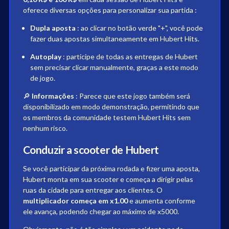
oferece diversas opções para personalizar sua partida :
Dupla aposta
: ao clicar no botão verde "+", você pode
fazer duas apostas simultaneamente em Hubert Hits.
Autoplay
: participe de todas as entregas de Hubert
sem precisar clicar manualmente, graças a este modo
de jogo.
🔎
Informações
: Parece que este jogo também será
disponibilizado em modo demonstração, permitindo que
os membros da comunidade testem Hubert Hits sem
nenhum risco.
Conduzir a scooter de Hubert
Se você participar da próxima rodada e fizer uma aposta,
Hubert monta em sua scooter e começa a dirigir pelas
ruas da cidade para entregar aos clientes. O
multiplicador começa em x1.00
e aumenta conforme
ele avança, podendo chegar ao máximo de x5000.