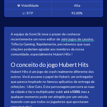
💎
Volatilidade
Alta
📈
RTP
95.00
%
A equipe da Sonic5k teve o prazer de conhecer
recentemente um novo editor de
mini-jogos de cassino
,
Trifecta Gaming. Rapidamente, percebemos que suas
criações poderiam agradar aos membros da nossa
comunidade, especialmente Hubert Hits !
O conceito do jogo Hubert Hits
Hubert Hits é um jogo de crash realmente diferente dos
outros. Você assume o papel de Hubert, um entregador
que parece inspirado no famoso aplicativo de entrega de
refeições : Uber Eats. Este personagem percorre as ruas
da cidade e faz o multiplicador subir
até x5000
, mas a
qualquer momento pode ser atingido por um veículo,
fazendo com que todos os jogadores que apostaram
percam tudo !