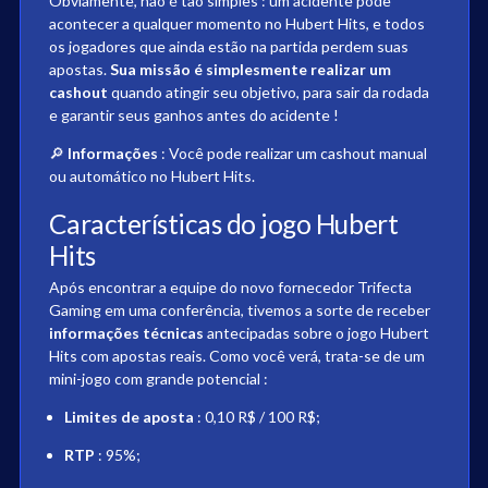
Obviamente, não é tão simples : um acidente pode
acontecer a qualquer momento no Hubert Hits, e todos
os jogadores que ainda estão na partida perdem suas
apostas.
Sua missão é simplesmente realizar um
cashout
quando atingir seu objetivo, para sair da rodada
e garantir seus ganhos antes do acidente !
🔎
Informações
: Você pode realizar um cashout manual
ou automático no Hubert Hits.
Características do jogo Hubert
Hits
Após encontrar a equipe do novo fornecedor Trifecta
Gaming em uma conferência, tivemos a sorte de receber
informações técnicas
antecipadas sobre o jogo Hubert
Hits com apostas reais. Como você verá, trata-se de um
mini-jogo com grande potencial :
Limites de aposta
: 0,10 R$ / 100 R$;
RTP
: 95%;