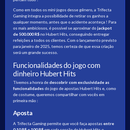
Como em todos os mini-jogos desse gênero, a Trifecta
Gaming integra a possibilidade de retirar os ganhos a
qualquer momento, antes que o acidente aconteça ! Para
os mais ambiciosos, é possível se aproximar do
jackpot
de 500.000 R$
no Hubert Hits, conseguindo entregar
refeições a todos os clientes. Com o lançamento previsto
para janeiro de 2025, temos certeza de que essa criação
será um grande sucesso.
Funcionalidades do jogo com
dinheiro Hubert Hits
Tivemos a honra de
descobrir com exclusividade as
funcionalidades
do jogo de apostas Hubert Hits e, como
de costume, queremos compartilhar com vocês em
primeira mão :
Aposta
A Trifecta Gaming permite que você faça apostas
entre
0,10 R$ e 100 R$
em cada sessão de Hubert Hits e