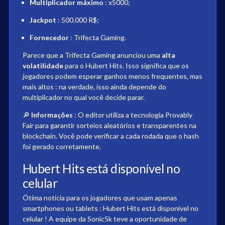
Multiplicador máximo
: x5000;
Jackpot
: 500.000 R$;
Fornecedor
: Trifecta Gaming.
Parece que a Trifecta Gaming anunciou uma
alta
volatilidade
para o Hubert Hits. Isso significa que os
jogadores podem esperar ganhos menos frequentes, mas
mais altos : na verdade, isso ainda depende do
multiplicador no qual você decide parar.
🔎
Informações
: O editor utiliza a tecnologia Provably
Fair para garantir sorteios aleatórios e transparentes na
blockchain. Você pode verificar a cada rodada que o hash
foi gerado corretamente.
Hubert Hits está disponível no
celular
Ótima notícia para os jogadores que usam apenas
smartphones ou tablets : Hubert Hits está disponível no
celular ! A equipe da Sonic5k teve a oportunidade de