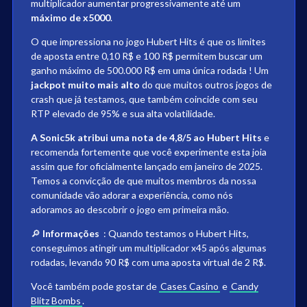
multiplicador aumentar progressivamente até um
máximo de x5000
.
O que impressiona no jogo Hubert Hits é que os limites
de aposta entre 0,10 R$ e 100 R$ permitem buscar um
ganho máximo de 500.000 R$ em uma única rodada ! Um
jackpot muito mais alto
do que muitos outros jogos de
crash que já testamos, que também coincide com seu
RTP elevado de 95% e sua alta volatilidade.
A Sonic5k atribui uma nota de 4,8/5 ao Hubert Hits
e
recomenda fortemente que você experimente esta joia
assim que for oficialmente lançado em janeiro de 2025.
Temos a convicção de que muitos membros da nossa
comunidade vão adorar a experiência, como nós
adoramos ao descobrir o jogo em primeira mão.
🔎
Informações
: Quando testamos o Hubert Hits,
conseguimos atingir um multiplicador x45 após algumas
rodadas, levando 90 R$ com uma aposta virtual de 2 R$.
Você também pode gostar de
Cases Casino
e
Candy
Blitz Bombs
.