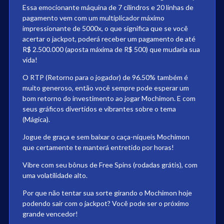
Essa emocionante máquina de 7 cilindros e 20 linhas de
pagamento vem com um multiplicador máximo
impressionante de 5000x, o que significa que se você
acertar o jackpot, poderá receber um pagamento de até
R$ 2.500.000 (aposta máxima de R$ 500) que mudaria sua
vida!
O RTP (Retorno para o jogador) de 96.50% também é
muito generoso, então você sempre pode esperar um
bom retorno do investimento ao jogar Mochimon. E com
seus gráficos divertidos e vibrantes sobre o tema
(Mágica).
Jogue de graça e sem baixar o caça-níqueis Mochimon
que certamente te manterá entretido por horas!
Vibre com seu bônus de Free Spins (rodadas grátis), com
uma volatilidade alto.
Por que não tentar sua sorte girando o Mochimon hoje
podendo sair com o jackpot? Você pode ser o próximo
grande vencedor!