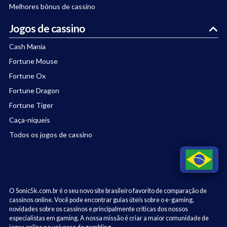
Melhores bônus de cassino
Jogos de cassino
Cash Mania
Fortune Mouse
Fortune Ox
Fortune Dragon
Fortune Tiger
Caça-níqueis
Todos os jogos de cassino
O Sonic5k.com.br é o seu novo site brasileiro favorito de comparação de
cassinos online. Você pode encontrar guias úteis sobre o e-gaming,
novidades sobre os cassinos e principalmente críticas dos nossos
especialistas em gaming. A nossa missão é criar a maior comunidade de