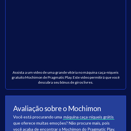
Assista a um vídeo de uma grande vitória no máquina caça-níqueis
gratuito Mochimon de Pragmatic Play. Este vídeo permitirá que você
descubra seu bônus de giros livres.
Avaliação sobre o Mochimon
Você está procurando uma
máquina caça-níqueis grátis
que oferece muitas emoções? Não procure mais, pois
você acaba de encontrar o Mochimon do Pragmatic Play.