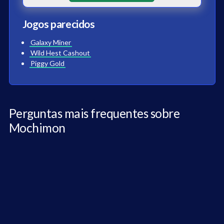
Jogos parecidos
Galaxy Miner
Wild Hest Cashout
Piggy Gold
Perguntas mais frequentes sobre
Mochimon