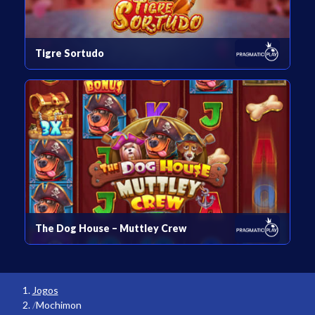
Tigre Sortudo
The Dog House – Muttley Crew
Jogos
Mochimon