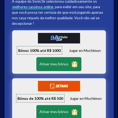
A equipe do Sonic5k selecionou cuidadosamente os
melhores cassinos online
para exibir em seu site, para
que você possa ter certeza de que está jogando apenas
nos caça-níqueis da melhor qualidade. Você não vai se
decepcionar !
Bônus 100% até R$ 1000
Jugar en Mochimon
Ativar meu bônus
Bônus de 100% até R$ 500
Jugar en Mochimon
Ativar meu bônus