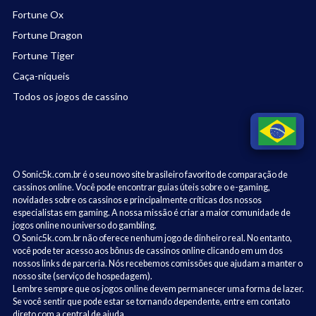
Fortune Ox
Fortune Dragon
Fortune Tiger
Caça-níqueis
Todos os jogos de cassino
O Sonic5k.com.br é o seu novo site brasileiro favorito de comparação de
cassinos online. Você pode encontrar guias úteis sobre o e-gaming,
novidades sobre os cassinos e principalmente críticas dos nossos
especialistas em gaming. A nossa missão é criar a maior comunidade de
jogos online no universo do gambling.
O Sonic5k.com.br não oferece nenhum jogo de dinheiro real. No entanto,
você pode ter acesso aos bônus de cassinos online clicando em um dos
nossos links de parceria. Nós recebemos comissões que ajudam a manter o
nosso site (serviço de hospedagem).
Lembre sempre que os jogos online devem permanecer uma forma de lazer.
Se você sentir que pode estar se tornando dependente, entre em contato
direto com a central de ajuda.