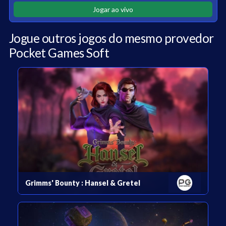
Jogar ao vivo
Jogue outros jogos do mesmo provedor
Pocket Games Soft
Grimms' Bounty : Hansel & Gretel