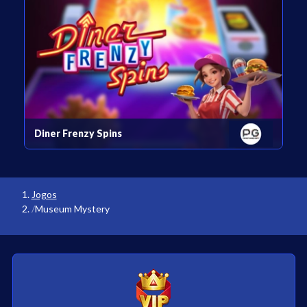
Diner Frenzy Spins
Jogos
Museum Mystery