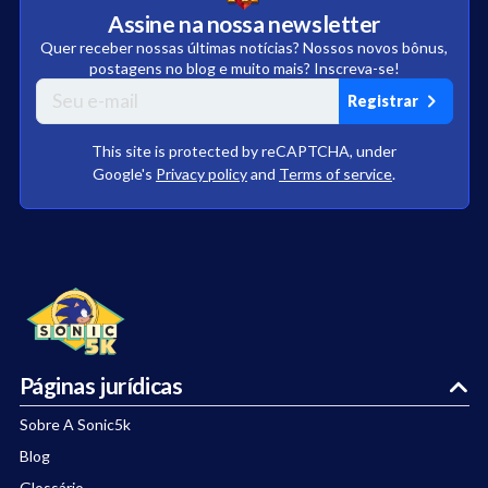
Assine na nossa newsletter
Quer receber nossas últimas notícias? Nossos novos bônus,
postagens no blog e muito mais? Inscreva-se!
Registrar
This site is protected by reCAPTCHA, under
Google's
Privacy policy
and
Terms of service
.
Páginas jurídicas
Sobre A Sonic5k
Blog
Glossário