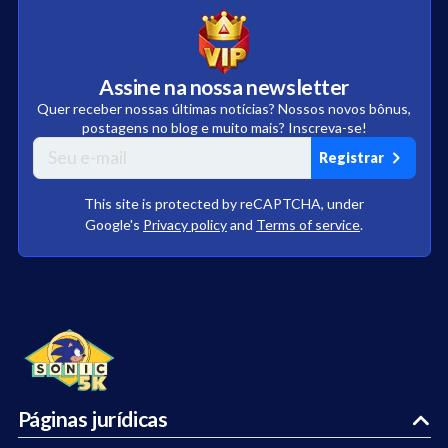
Assine na nossa newsletter
Quer receber nossas últimas notícias? Nossos novos bônus,
postagens no blog e muito mais? Inscreva-se!
Registrar
This site is protected by reCAPTCHA, under
Google's
Privacy policy
and
Terms of service
.
Páginas jurídicas