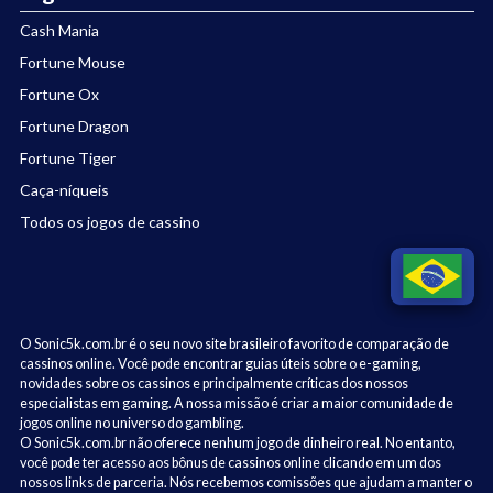
Cash Mania
Fortune Mouse
Fortune Ox
Fortune Dragon
Fortune Tiger
Caça-níqueis
Todos os jogos de cassino
O Sonic5k.com.br é o seu novo site brasileiro favorito de comparação de
cassinos online. Você pode encontrar guias úteis sobre o e-gaming,
novidades sobre os cassinos e principalmente críticas dos nossos
especialistas em gaming. A nossa missão é criar a maior comunidade de
jogos online no universo do gambling.
O Sonic5k.com.br não oferece nenhum jogo de dinheiro real. No entanto,
você pode ter acesso aos bônus de cassinos online clicando em um dos
nossos links de parceria. Nós recebemos comissões que ajudam a manter o