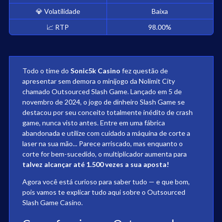
💎
Volatilidade
Baixa
📈
RTP
98.00
%
Todo o time do
Sonic5k Casino
fez questão de
apresentar sem demora o minijogo da Nolimit City
chamado Outsourced Slash Game. Lançado em 5 de
novembro de 2024, o jogo de dinheiro Slash Game se
destacou por seu conceito totalmente inédito de crash
game, nunca visto antes. Entre em uma fábrica
abandonada e utilize com cuidado a máquina de corte a
laser na sua mão... Parece arriscado, mas enquanto o
corte for bem-sucedido, o multiplicador aumenta para
talvez alcançar até 1.500 vezes a sua aposta!
Agora você está curioso para saber tudo — e que bom,
pois vamos te explicar tudo aqui sobre o Outsourced
Slash Game Casino.