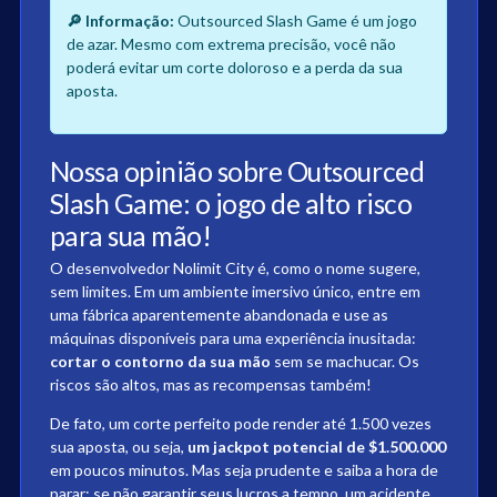
🔎 Informação:
Outsourced Slash Game é um jogo
de azar. Mesmo com extrema precisão, você não
poderá evitar um corte doloroso e a perda da sua
aposta.
Nossa opinião sobre Outsourced
Slash Game: o jogo de alto risco
para sua mão!
O desenvolvedor Nolimit City é, como o nome sugere,
sem limites. Em um ambiente imersivo único, entre em
uma fábrica aparentemente abandonada e use as
máquinas disponíveis para uma experiência inusitada:
cortar o contorno da sua mão
sem se machucar. Os
riscos são altos, mas as recompensas também!
De fato, um corte perfeito pode render até 1.500 vezes
sua aposta, ou seja,
um jackpot potencial de $1.500.000
em poucos minutos. Mas seja prudente e saiba a hora de
parar: se não garantir seus lucros a tempo, um acidente