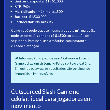
Limites de aposta:
$1 / $1.000
RTP:
96%
Multiplicador máximo:
x1.500
Jackpot:
$1.500.000
Fornecedor:
Nolimit City
Como você pode ver, até mesmo a aposta mínima de $1
pode te permitir
ganhar até $1.500
em questão de
segundos. Para isso, use a máquina com bastante
cuidado e atenção.
🔎 Informação:
o jogo de azar Outsourced Slash
Game utiliza um sistema RNG de sorteio aleatório.
Em outras palavras, os resultados são totalmente
imparciais e imprevisíveis.
Outsourced Slash Game no
celular: ideal para jogadores em
movimento