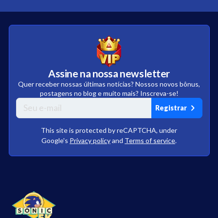
Assine na nossa newsletter
Quer receber nossas últimas notícias? Nossos novos bônus,
postagens no blog e muito mais? Inscreva-se!
Registrar
This site is protected by reCAPTCHA, under
Google's
Privacy policy
and
Terms of service
.