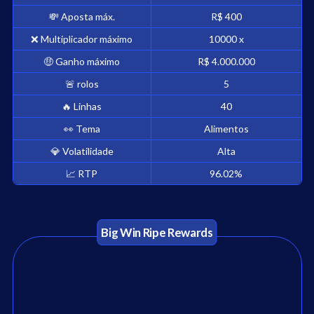
💸
Aposta máx.
R$ 400
❌
Multiplicador máximo
10000
x
🤑
Ganho máximo
R$ 4.000.000
🚨
rolos
5
🔥
Linhas
40
👀
Tema
Alimentos
💎
Volatilidade
Alta
📈
RTP
96.02
%
Big Win Ripe Rewards