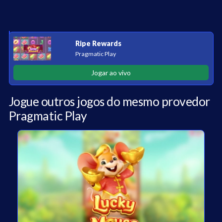
Ripe Rewards
Pragmatic Play
Jogar ao vivo
Jogue outros jogos do mesmo provedor
Pragmatic Play