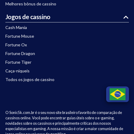
Melhores bônus de cassino
Jogos de cassino
Cash Mania
Fortune Mouse
Fortune Ox
Fortune Dragon
Fortune Tiger
Caça-níqueis
Todos os jogos de cassino
O Sonic5k.com.br é o seu novo site brasileiro favorito de comparação de
cassinos online. Você pode encontrar guias úteis sobre o e-gaming,
novidades sobre os cassinos e principalmente críticas dos nossos
especialistas em gaming. A nossa missão é criar a maior comunidade de