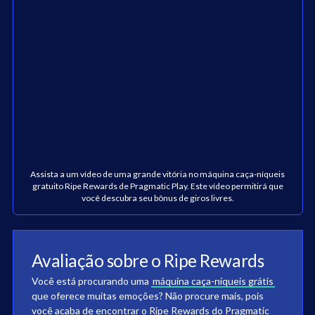
Assista a um vídeo de uma grande vitória no máquina caça-níqueis
gratuito Ripe Rewards de Pragmatic Play. Este vídeo permitirá que
você descubra seu bônus de giros livres.
Avaliação sobre o Ripe Rewards
Você está procurando uma
máquina caça-níqueis grátis
que oferece muitas emoções? Não procure mais, pois
você acaba de encontrar o Ripe Rewards do Pragmatic