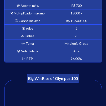
💸
Aposta máx.
R$ 700
❌
Multiplicador máximo
15000
x
🤑
Ganho máximo
R$ 10.500.000
🚨
rolos
5
🔥
Linhas
20
👀
Tema
Mitologia Grega
💎
Volatilidade
Alta
📈
RTP
96.00
%
Big Win Rise of Olympus 100