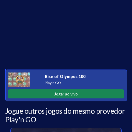
Rise of Olympus 100
Play'n GO
Jogar ao vivo
Jogue outros jogos do mesmo provedor
Play'n GO