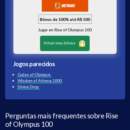
Bônus de 100% até R$ 500
Jugar en Rise of Olympus 100
Ativar meu bônus
Jogos parecidos
Gates of Olympus
Wisdom of Athena 1000
Divine Drop
Perguntas mais frequentes sobre Rise
of Olympus 100