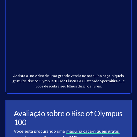
Assista a um vídeo de uma grande vitória no máquina caça-níqueis
gratuito Rise of Olympus 100 de Play'n GO. Este vídeo permitirá que
você descubra seu bônus de giros livres.
Avaliação sobre o Rise of Olympus
100
Você está procurando uma
máquina caça-níqueis grátis