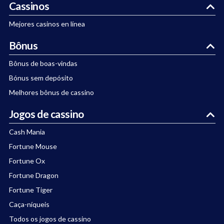
Cassinos
Mejores casinos en línea
Bônus
Bônus de boas-vindas
Bónus sem depósito
Melhores bônus de cassino
Jogos de cassino
Cash Mania
Fortune Mouse
Fortune Ox
Fortune Dragon
Fortune Tiger
Caça-níqueis
Todos os jogos de cassino