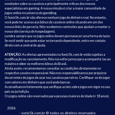
novidades sobre os cassinos e principalmente críticas dos nossos
especialistas em gaming. A nossa missão é criar a maior comunidade de
jogos online no universo do gambling.
O Sonic5k.com.br não oferece nenhum jogo de dinheiro real. No entanto,
você pode ter acesso aos bônus de cassinos online clicando em um dos
nossos links de parceria. Nós recebemos comissões que ajudam a manter o
nosso site (serviço de hospedagem).
Lembre sempre que os jogos online devem permanecer uma forma de lazer.
Se você sentir que pode estar se tornando dependente, entre em contato
direto com a central de ajuda.
ATENÇÃO:
As ofertas apresentadas no Sonic5k.com.br estão sujeitas a
modificação ou cancelamento. Nós nos esforçamos para acompanhá-las ao
máximo e obter os melhores bônus do Brasil.
Ainda assim, recomendamos consultar as condições diretamente no
respectivo cassino responsável. Não nos responsabilizamos por prejuízos
decorrentes de jogos de azar nos cassinos parceiros. Certifique-se de jogar
com valores em dinheiro que você pode bancar.
Aconselhamos fortemente que verifique as leis sobre jogos em vigor no seu
país ou jurisdição.
Os jogos online são reservados para pessoas maiores de idade (+ 18 anos).
2026
-
sonic5k.com.br
©
todos os direitos reservados