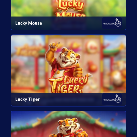
Lucky Mouse
Lucky Tiger