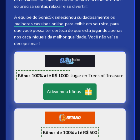
só precisa sentar, relaxar e se divertir!
A equipe do Sonic5k selecionou cuidadosamente os
melhores cassinos online
para exibir em seu site, para
que você possa ter certeza de que está jogando apenas
nos caça-níqueis da melhor qualidade. Você não vai se
decepcionar !
Bônus 100% até R$ 1000
Jugar en Trees of Treasure
Ativar meu bônus
Bônus de 100% até R$ 500