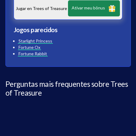
Ativar meu bônus
Jugar en Trees of Treasure
Jogos parecidos
Starlight Princess
Fortune Ox
Fortune Rabbit
Perguntas mais frequentes sobre Trees
of Treasure