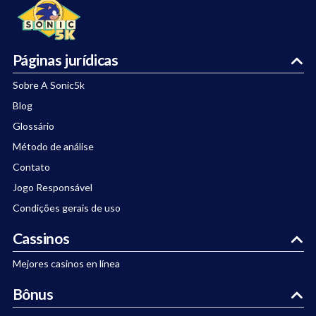
Páginas jurídicas
Sobre A Sonic5k
Blog
Glossário
Método de análise
Contato
Jogo Responsável
Condições gerais de uso
Cassinos
Mejores casinos en línea
Bônus