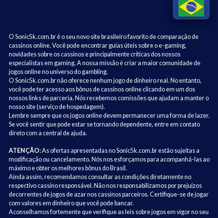
O Sonic5k.com.br é o seu novo site brasileiro favorito de comparação de
cassinos online. Você pode encontrar guias úteis sobre o e-gaming,
novidades sobre os cassinos e principalmente críticas dos nossos
especialistas em gaming. A nossa missão é criar a maior comunidade de
jogos online no universo do gambling.
O Sonic5k.com.br não oferece nenhum jogo de dinheiro real. No entanto,
você pode ter acesso aos bônus de cassinos online clicando em um dos
nossos links de parceria. Nós recebemos comissões que ajudam a manter o
nosso site (serviço de hospedagem).
Lembre sempre que os jogos online devem permanecer uma forma de lazer.
Se você sentir que pode estar se tornando dependente, entre em contato
direto com a central de ajuda.
ATENÇÃO:
As ofertas apresentadas no Sonic5k.com.br estão sujeitas a
modificação ou cancelamento. Nós nos esforçamos para acompanhá-las ao
máximo e obter os melhores bônus do Brasil.
Ainda assim, recomendamos consultar as condições diretamente no
respectivo cassino responsável. Não nos responsabilizamos por prejuízos
decorrentes de jogos de azar nos cassinos parceiros. Certifique-se de jogar
com valores em dinheiro que você pode bancar.
Aconselhamos fortemente que verifique as leis sobre jogos em vigor no seu