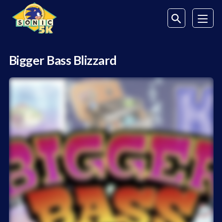
Bigger Bass Blizzard
Jogue de verdade no Bigger Bass Blizzard