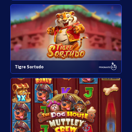
Tigre Sortudo