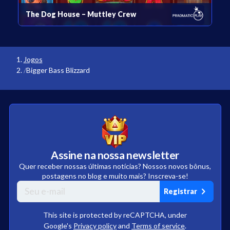
The Dog House – Muttley Crew
Jogos
Bigger Bass Blizzard
Assine na nossa newsletter
Quer receber nossas últimas notícias? Nossos novos bônus,
postagens no blog e muito mais? Inscreva-se!
Registrar
This site is protected by reCAPTCHA, under
Google's
Privacy policy
and
Terms of service
.