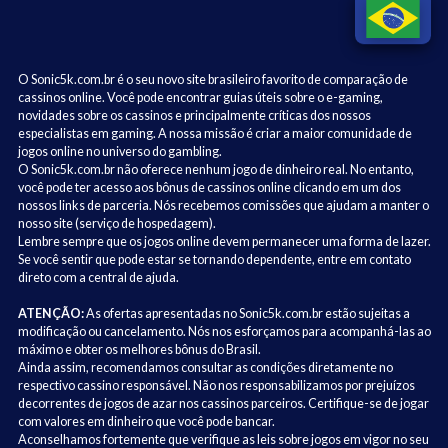
O Sonic5k.com.br é o seu novo site brasileiro favorito de comparação de
cassinos online. Você pode encontrar guias úteis sobre o e-gaming,
novidades sobre os cassinos e principalmente críticas dos nossos
especialistas em gaming. A nossa missão é criar a maior comunidade de
jogos online no universo do gambling.
O Sonic5k.com.br não oferece nenhum jogo de dinheiro real. No entanto,
você pode ter acesso aos bônus de cassinos online clicando em um dos
nossos links de parceria. Nós recebemos comissões que ajudam a manter o
nosso site (serviço de hospedagem).
Lembre sempre que os jogos online devem permanecer uma forma de lazer.
Se você sentir que pode estar se tornando dependente, entre em contato
direto com a central de ajuda.
ATENÇÃO:
As ofertas apresentadas no Sonic5k.com.br estão sujeitas a
modificação ou cancelamento. Nós nos esforçamos para acompanhá-las ao
máximo e obter os melhores bônus do Brasil.
Ainda assim, recomendamos consultar as condições diretamente no
respectivo cassino responsável. Não nos responsabilizamos por prejuízos
decorrentes de jogos de azar nos cassinos parceiros. Certifique-se de jogar
com valores em dinheiro que você pode bancar.
Aconselhamos fortemente que verifique as leis sobre jogos em vigor no seu