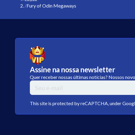
Fury of Odin Megaways
Assine na nossa newsletter
Quer receber nossas últimas notícias? Nossos novo
This site is protected by reCAPTCHA, under Goog