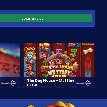
Jogar ao vivo
The Dog House – Muttley
Crew