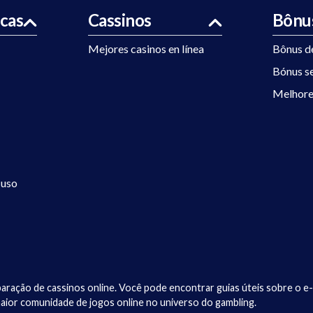
icas
Cassinos
Bônu
Mejores casinos en línea
Bônus d
Bónus s
Melhore
 uso
paração de cassinos online. Você pode encontrar guias úteis sobre o e-
maior comunidade de jogos online no universo do gambling.