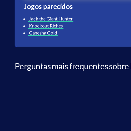
Jogos parecidos
Jack the Giant Hunter
Knockout Riches
Ganesha Gold
Perguntas mais frequentes sobre