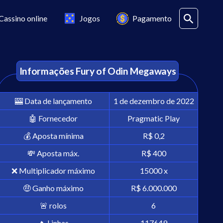
Cassino online
Jogos
Pagamento
Informações
Fury of Odin Megaways
🎰
Data de lançamento
1 de dezembro de 2022
🤖
Fornecedor
Pragmatic Play
💰
Aposta mínima
R$ 0,2
💸
Aposta máx.
R$ 400
❌
Multiplicador máximo
15000
x
🤑
Ganho máximo
R$ 6.000.000
🚨
rolos
6
🔥
Linhas
117649