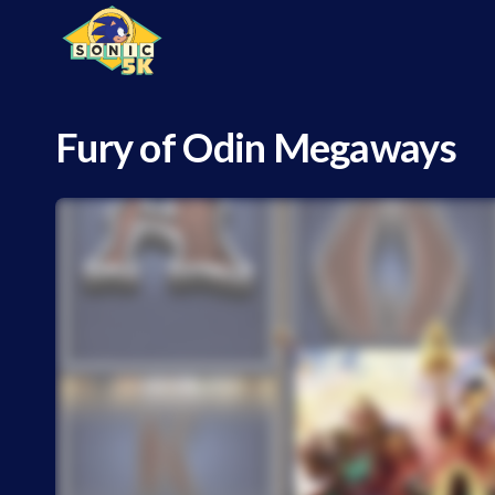
Fury of Odin Megaways
Jogue de verdade n