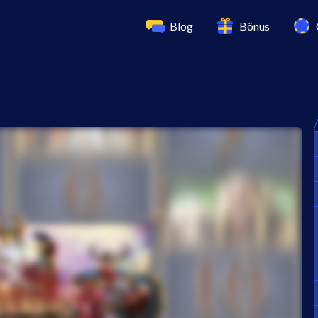
Blog
Bônus
o Fury of Odin Megaways