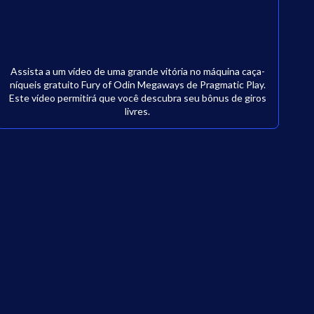
Assista a um vídeo de uma grande vitória no máquina caça-
níqueis gratuito Fury of Odin Megaways de Pragmatic Play.
Este vídeo permitirá que você descubra seu bônus de giros
livres.