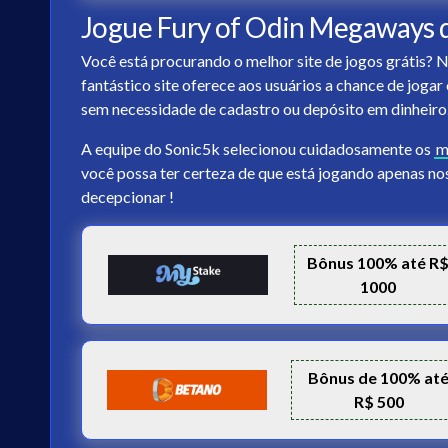
Jogue Fury of Odin Megaways 
Você está procurando o melhor site de jogos grátis? N
fantástico site oferece aos usuários a chance de joga
sem necessidade de cadastro ou depósito em dinheiro. V
A equipe do Sonic5k selecionou cuidadosamente os
m
você possa ter certeza de que está jogando apenas nos
decepcionar !
Bônus 100% até R
1000
Bônus de 100% at
R$ 500