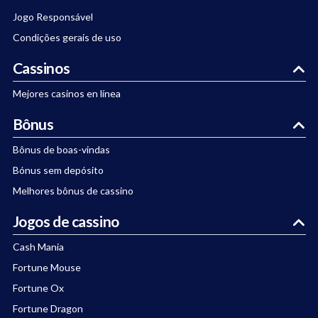
Jogo Responsável
Condições gerais de uso
Cassinos
Mejores casinos en línea
Bônus
Bônus de boas-vindas
Bónus sem depósito
Melhores bônus de cassino
Jogos de cassino
Cash Mania
Fortune Mouse
Fortune Ox
Fortune Dragon