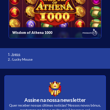
Wisdom of Athena 1000
Jogos
Lucky Mouse
Assine na nossa newsletter
Quer receber nossas últimas notícias? Nossos novos bônus,
postagens no blog e muito mais? Inscreva-se!