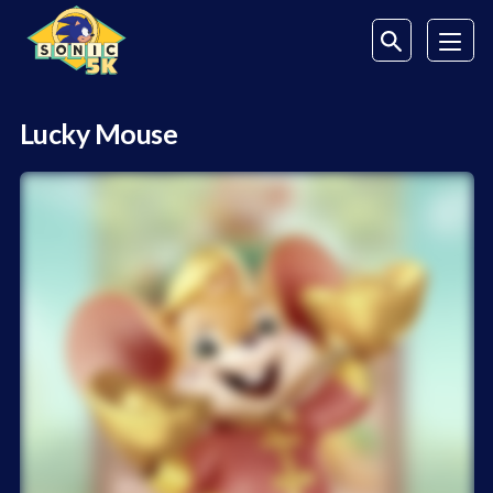
Lucky Mouse
Jogue de verdade no Lucky Mouse