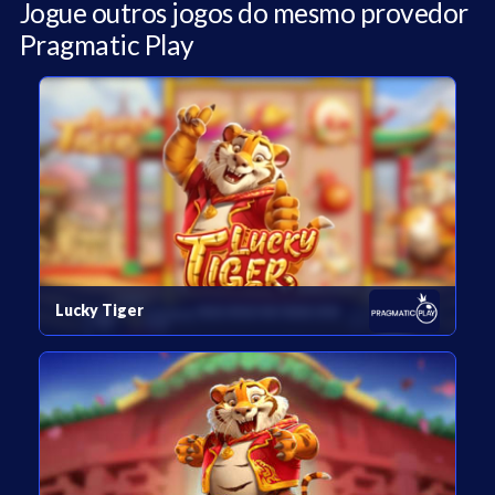
Jogue outros jogos do mesmo provedor
Pragmatic Play
Lucky Tiger