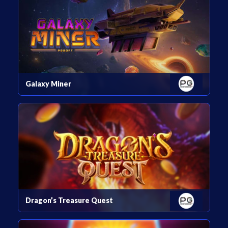
Galaxy Miner
Dragon’s Treasure Quest