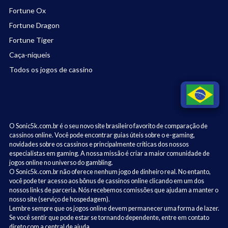
Fortune Ox
Fortune Dragon
Fortune Tiger
Caça-níqueis
Todos os jogos de cassino
O Sonic5k.com.br é o seu novo site brasileiro favorito de comparação de
cassinos online. Você pode encontrar guias úteis sobre o e-gaming,
novidades sobre os cassinos e principalmente críticas dos nossos
especialistas em gaming. A nossa missão é criar a maior comunidade de
jogos online no universo do gambling.
O Sonic5k.com.br não oferece nenhum jogo de dinheiro real. No entanto,
você pode ter acesso aos bônus de cassinos online clicando em um dos
nossos links de parceria. Nós recebemos comissões que ajudam a manter o
nosso site (serviço de hospedagem).
Lembre sempre que os jogos online devem permanecer uma forma de lazer.
Se você sentir que pode estar se tornando dependente, entre em contato
direto com a central de ajuda.